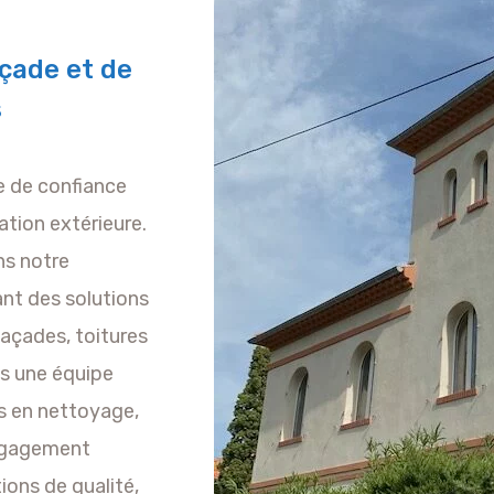
çade et de
s
re de confiance
ation extérieure.
s notre
rant des solutions
façades, toitures
es une équipe
s en nettoyage,
engagement
ions de qualité,