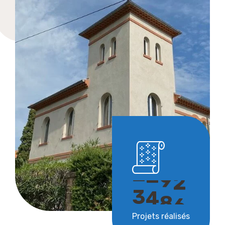
3
6
9
0
Projets réalisés