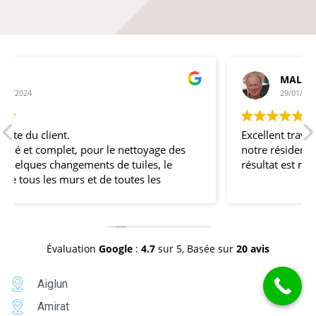
MALOTTI SERGE
29/01/2024
Excellent travail de rénovation des façades dans
notre résidence au Domaine de Bellevue.Le
résultat est réussi.
Évaluation
Google
:
4.7
sur 5,
Basée sur
20 avis
Aiglun
Amirat