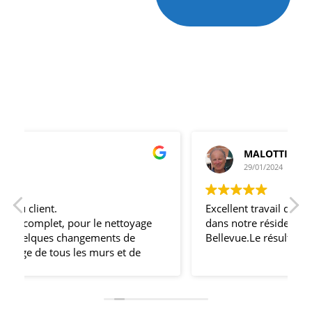
MALOTTI SERGE
29/01/2024
Excellent travail de rénovation des façades
dans notre résidence au Domaine de
e
Bellevue.Le résultat est réussi.
c