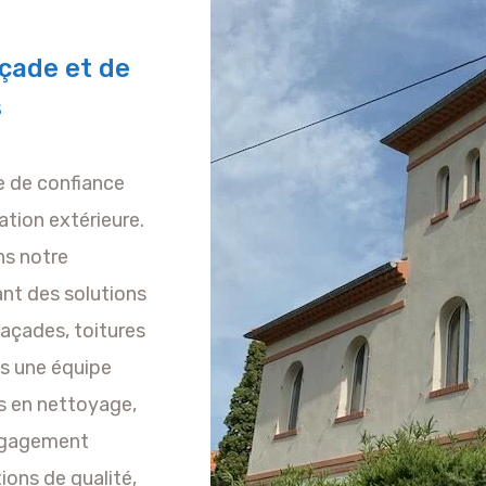
çade et de
s
re de confiance
ation extérieure.
s notre
rant des solutions
façades, toitures
es une équipe
s en nettoyage,
engagement
ions de qualité,