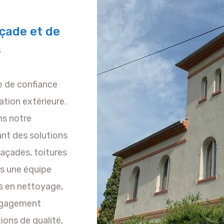
çade et de
s
re de confiance
ation extérieure.
s notre
rant des solutions
façades, toitures
es une équipe
s en nettoyage,
engagement
ions de qualité,