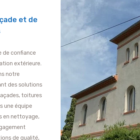
çade et de
s
re de confiance
ation extérieure.
s notre
rant des solutions
façades, toitures
es une équipe
s en nettoyage,
engagement
ions de qualité,